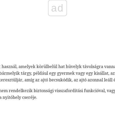
ad
t használ, amelyek körülbelül hat hüvelyk távolságra vanna
bármelyik tárgy, például egy gyermek vagy egy kisállat, az
eresztüljár, amíg az ajtó becsukódik, az ajtó azonnal leáll
nem rendelkezik biztonsági visszafordítási funkcióval, va
a nyitóhely cseréje.