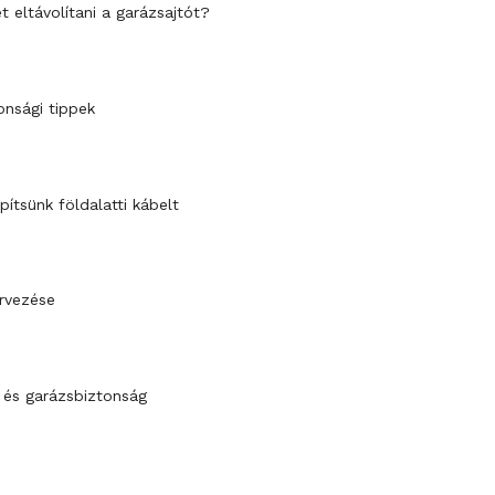
t eltávolítani a garázsajtót?
onsági tippek
ítsünk földalatti kábelt
ervezése
 és garázsbiztonság