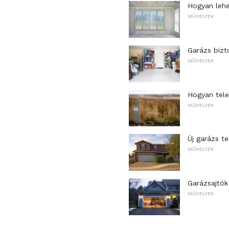
Hogyan lehe
MŰHELYEK
Garázs bizt
MŰHELYEK
Hogyan telep
MŰHELYEK
Új garázs t
MŰHELYEK
Garázsajtók
MŰHELYEK