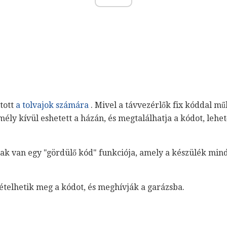
tott
a tolvajok számára
. Mivel a távvezérlők fix kóddal mű
ély kívül eshetett a házán, és megtalálhatja a kódot, lehe
ak van egy "gördülő kód" funkciója, amely a készülék min
ételhetik meg a kódot, és meghívják a garázsba.