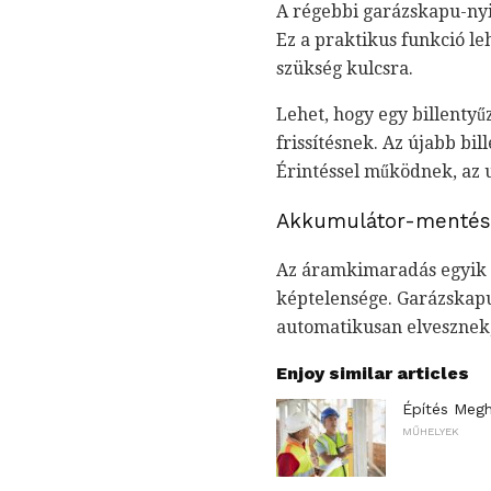
A régebbi garázskapu-nyit
Ez a praktikus funkció leh
szükség kulcsra.
Lehet, hogy egy billentyű
frissítésnek. Az újabb b
Érintéssel működnek, az u
Akkumulátor-mentés
Az áramkimaradás egyik 
képtelensége. Garázskap
automatikusan elvesznek,
Enjoy similar articles
Építés Meg
MŰHELYEK