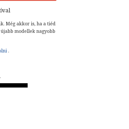
óval
. Még akkor is, ha a tiéd
Az újabb modellek nagyobb
olni
.
.