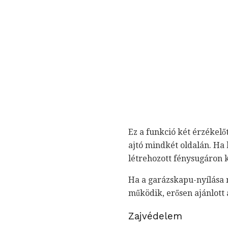
Ez a funkció két érzékelő
ajtó mindkét oldalán. Ha 
létrehozott fénysugáron k
Ha a garázskapu-nyílása 
működik, erősen ajánlott 
Zajvédelem