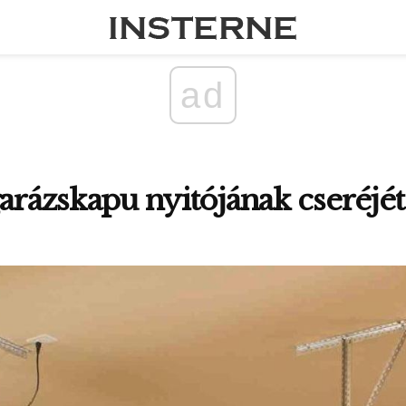
ad
garázskapu nyitójának cseréjét