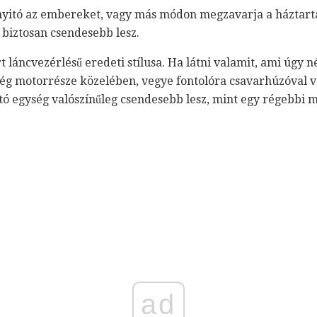
yitó az embereket, vagy más módon megzavarja a háztartás
 biztosan csendesebb lesz.
rt láncvezérlésű eredeti stílusa. Ha látni valamit, ami úgy n
ég motorrésze közelében, vegye fontolóra csavarhúzóval v
ó egység valószínűleg csendesebb lesz, mint egy régebbi m
ad