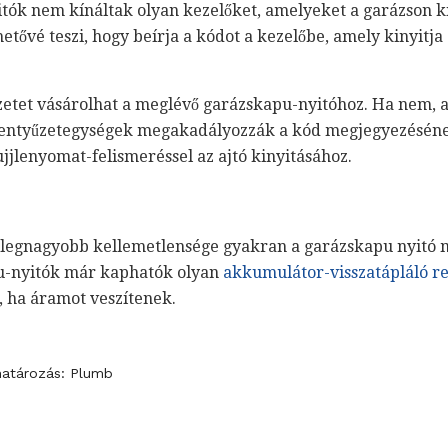
ók nem kínáltak olyan kezelőket, amelyeket a garázson kív
etővé teszi, hogy beírja a kódot a kezelőbe, amely kinyitja 
zetet vásárolhat a meglévő garázskapu-nyitóhoz. Ha nem, a
illentyűzetegységek megakadályozzák a kód megjegyezésén
jjlenyomat-felismeréssel az ajtó kinyitásához.
legnagyobb kellemetlensége gyakran a garázskapu nyitó
u-nyitók már kaphatók olyan
akkumulátor-visszatápláló r
 ha áramot veszítenek.
határozás: Plumb