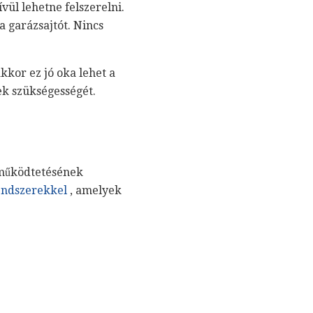
ül lehetne felszerelni.
a garázsajtót. Nincs
kkor ez jó oka lehet a
ek szükségességét.
 működtetésének
endszerekkel
, amelyek