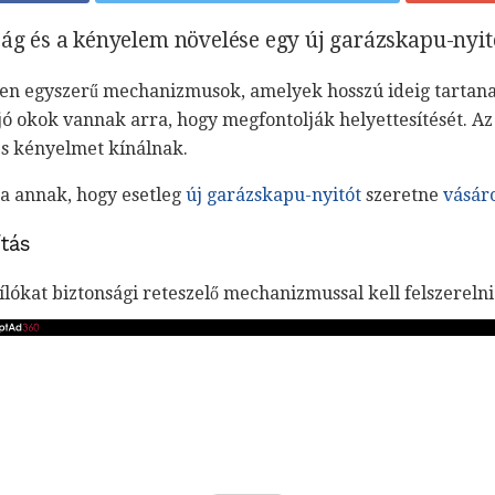
ság és a kényelem növelése egy új garázskapu-nyit
en egyszerű mechanizmusok, amelyek hosszú ideig tartanak
jó okok vannak arra, hogy megfontolják helyettesítését. 
és kényelmet kínálnak.
a annak, hogy esetleg
új garázskapu-nyitót
szeretne
vásár
ítás
lókat biztonsági reteszelő mechanizmussal kell felszerelni