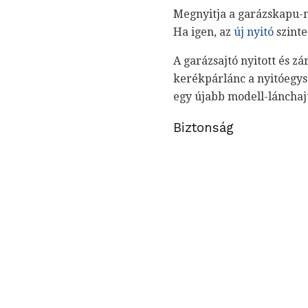
Megnyitja a garázskapu-n
Ha igen, az
új nyitó
szinte
A garázsajtó nyitott és zá
kerékpárlánc a nyitóegys
egy újabb modell-lánchajt
Biztonság