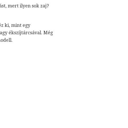
t, mert ilyen sok zaj?
éz ki, mint egy
agy ékszíjtárcsával. Még
odell.