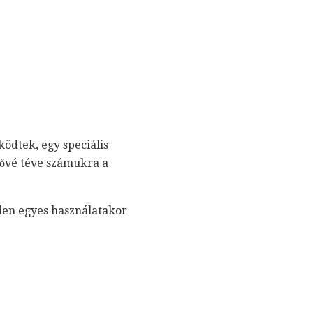
ködtek, egy speciális
tővé téve számukra a
den egyes használatakor