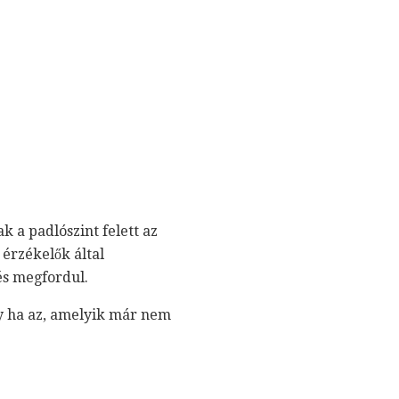
k a padlószint felett az
 érzékelők által
 és megfordul.
gy ha az, amelyik már nem