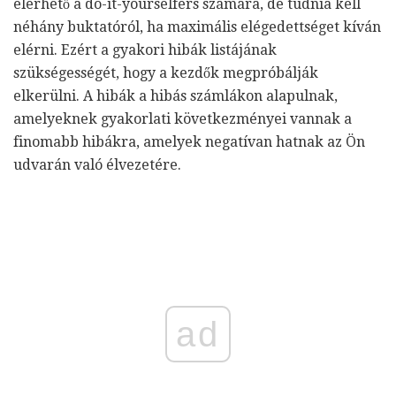
elérhető a do-it-yourselfers számára, de tudnia kell
néhány buktatóról, ha maximális elégedettséget kíván
elérni. Ezért a gyakori hibák listájának
szükségességét, hogy a kezdők megpróbálják
elkerülni. A hibák a hibás számlákon alapulnak,
amelyeknek gyakorlati következményei vannak a
finomabb hibákra, amelyek negatívan hatnak az Ön
udvarán való élvezetére.
ad