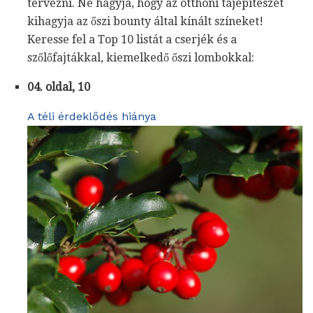
tervezni. Ne hagyja, hogy az otthoni tájépítészet
kihagyja az őszi bounty által kínált színeket!
Keresse fel a Top 10 listát a cserjék és a
szőlőfajtákkal, kiemelkedő őszi lombokkal:
04. oldal, 10
A téli érdeklődés hiánya