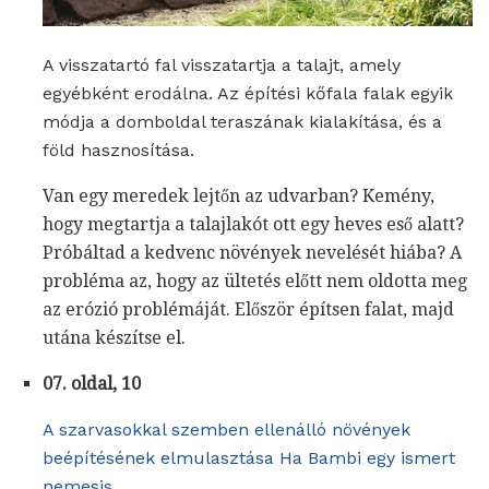
A visszatartó fal visszatartja a talajt, amely
egyébként erodálna. Az építési kőfala falak egyik
módja a domboldal teraszának kialakítása, és a
föld hasznosítása.
Van egy meredek lejtőn az udvarban? Kemény,
hogy megtartja a talajlakót ott egy heves eső alatt?
Próbáltad a kedvenc növények nevelését hiába? A
probléma az, hogy az ültetés előtt nem oldotta meg
az erózió problémáját. Először építsen falat, majd
utána készítse el.
07. oldal, 10
A szarvasokkal szemben ellenálló növények
beépítésének elmulasztása Ha Bambi egy ismert
nemesis