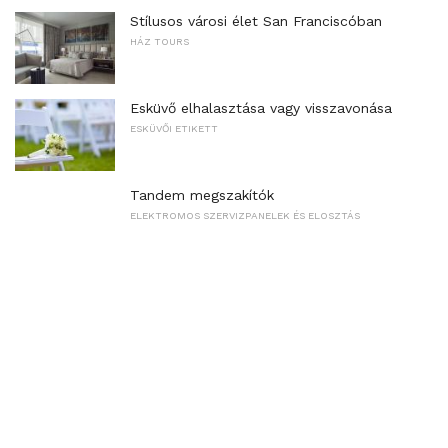
Stílusos városi élet San Franciscóban
HÁZ TOURS
Esküvő elhalasztása vagy visszavonása
ESKÜVŐI ETIKETT
Tandem megszakítók
ELEKTROMOS SZERVIZPANELEK ÉS ELOSZTÁS