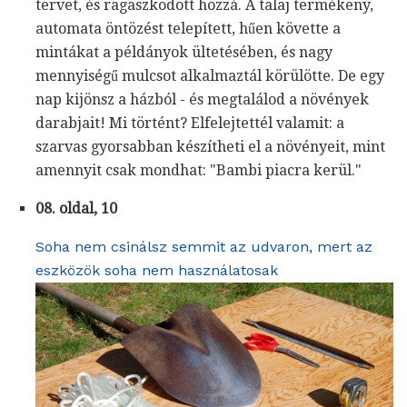
tervet, és ragaszkodott hozzá. A talaj termékeny,
automata öntözést telepített, hűen követte a
mintákat a példányok ültetésében, és nagy
mennyiségű mulcsot alkalmaztál körülötte. De egy
nap kijönsz a házból - és megtalálod a növények
darabjait! Mi történt? Elfelejtettél valamit: a
szarvas gyorsabban készítheti el a növényeit, mint
amennyit csak mondhat: "Bambi piacra kerül."
08. oldal, 10
Soha nem csinálsz semmit az udvaron, mert az
eszközök soha nem használatosak