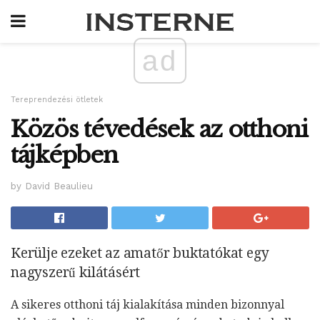
ad
Tereprendezési ötletek
Közös tévedések az otthoni
tájképben
by David Beaulieu
Kerülje ezeket az amatőr buktatókat egy
nagyszerű kilátásért
A sikeres otthoni táj kialakítása minden bizonnyal