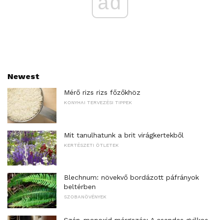
ad
Newest
Mérő rizs rizs főzőkhöz
KONYHAI TERVEZÉSI TIPPEK
Mit tanulhatunk a brit virágkertekből
KERTÉSZETI ÖTLETEK
Blechnum: növekvő bordázott páfrányok
beltérben
SZOBANÖVÉNYEK