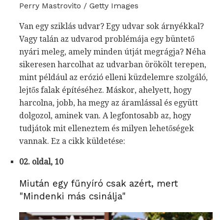
Perry Mastrovito / Getty Images
Van egy sziklás udvar? Egy udvar sok árnyékkal?
Vagy talán az udvarod problémája egy büntető
nyári meleg, amely minden útját megrágja? Néha
sikeresen harcolhat az udvarban örökölt terepen,
mint például az erózió elleni küzdelemre szolgáló,
lejtős falak építéséhez. Máskor, ahelyett, hogy
harcolna, jobb, ha megy az áramlással és együtt
dolgozol, aminek van. A legfontosabb az, hogy
tudjátok mit elleneztem és milyen lehetőségek
vannak. Ez a cikk küldetése:
02. oldal, 10
Miután egy fűnyíró csak azért, mert
"Mindenki más csinálja"