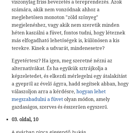
viszonylag friss bevezetés a tereprendezés. Azok
számára, akik nem vonzódnak ahhoz a
meglehetősen monoton "zöld szőnyeg"
megjelenéshez, vagy akik nem szeretik minden
héten kaszálni a füvet, fontos tudni, hogy léteznek
más elfogadható lehetőségek is, különösen a kis
terekre. Kinek a udvarát, mindenesetre?
Egyetértesz? Ha igen, meg szeretné nézni az
alternatívákat. És ha egyikük sztrájkolja a
képzeletedet, és elkezdi mérlegelni egy átalakítást
a gyepről az évelő ágyra, hadd segítsek abban, hogy
válaszoljon arra a kérdésre,
hogyan lehet
megszabadulni a füvet
olyan módon, amely
gazdaságos, szerves és ésszerűen egyszerű.
03. oldal, 10
A gyárban nincs elegendő bukás