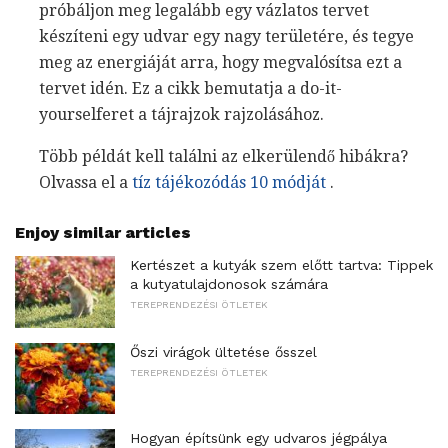
próbáljon meg legalább egy vázlatos tervet
készíteni egy udvar egy nagy területére, és tegye
meg az energiáját arra, hogy megvalósítsa ezt a
tervet idén. Ez a cikk bemutatja a do-it-
yourselferet a tájrajzok rajzolásához.
Több példát kell találni az elkerülendő hibákra?
Olvassa el a
tíz tájékozódás 10 módját
.
Enjoy similar articles
Kertészet a kutyák szem előtt tartva: Tippek
a kutyatulajdonosok számára
TEREPRENDEZÉSI ÖTLETEK
Őszi virágok ültetése ősszel
TEREPRENDEZÉSI ÖTLETEK
Hogyan építsünk egy udvaros jégpálya