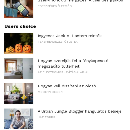
Szén-monoxid mérgezés: A csendes gyilkos
EGÉSZSÉGES ÉLETMÓD
Users choice
Ingyenes Jack-o'-Lantern minták
TEREPRENDEZÉSI ÖTLETEK
Hogyan szereljük fel a fénykapcsoló
megszakító túlterheit
AZ ELEKTROMOS JAVÍTÁS ALAPJAI
Hogyan kell díszíteni az olcsó
MODERN DESIGN
A Urban Jungle Blogger hangulatos belseje
HÁZ TOURS