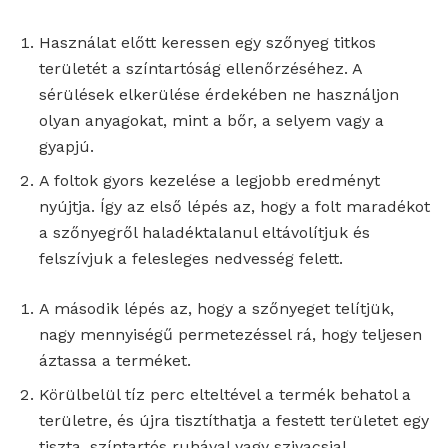
Használat előtt keressen egy szőnyeg titkos
területét a színtartóság ellenőrzéséhez. A
sérülések elkerülése érdekében ne használjon
olyan anyagokat, mint a bőr, a selyem vagy a
gyapjú.
A foltok gyors kezelése a legjobb eredményt
nyújtja. Így az első lépés az, hogy a folt maradékot
a szőnyegről haladéktalanul eltávolítjuk és
felszívjuk a felesleges nedvesség felett.
A második lépés az, hogy a szőnyeget telítjük,
nagy mennyiségű permetezéssel rá, hogy teljesen
áztassa a terméket.
Körülbelül tíz perc elteltével a termék behatol a
területre, és újra tisztíthatja a festett területet egy
tiszta, színtartós ruhával vagy szivacsjal.