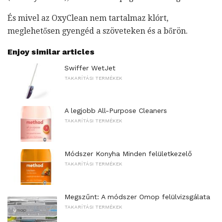
És mivel az OxyClean nem tartalmaz klórt,
meglehetősen gyengéd a szöveteken és a bőrön.
Enjoy similar articles
Swiffer WetJet
TAKARÍTÁSI TERMÉKEK
A legjobb All-Purpose Cleaners
TAKARÍTÁSI TERMÉKEK
Módszer Konyha Minden felületkezelő
TAKARÍTÁSI TERMÉKEK
Megszűnt: A módszer Omop felülvizsgálata
TAKARÍTÁSI TERMÉKEK