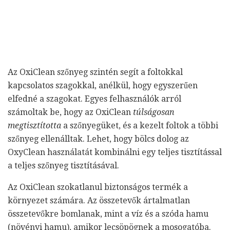
Az OxiClean szőnyeg szintén segít a foltokkal
kapcsolatos szagokkal, anélkül, hogy egyszerűen
elfedné a szagokat. Egyes felhasználók arról
számoltak be, hogy az OxiClean
túlságosan
megtisztította
a szőnyegüket, és a kezelt foltok a többi
szőnyeg ellenálltak. Lehet, hogy bölcs dolog az
OxyClean használatát kombinálni egy teljes tisztítással
a teljes szőnyeg tisztításával.
Az OxiClean szokatlanul biztonságos termék a
környezet számára. Az összetevők ártalmatlan
összetevőkre bomlanak, mint a víz és a szóda hamu
(növényi hamu), amikor lecsöpögnek a mosogatóba.