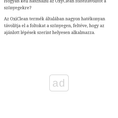
Hogyan kell használni az OxyClean folteltávolítót a
szőnyegekre?
Az OxiClean termék általában nagyon hatékonyan
távolítja el a foltokat a szőnyegen, feltéve, hogy az
ajánlott lépések szerint helyesen alkalmazza.
ad