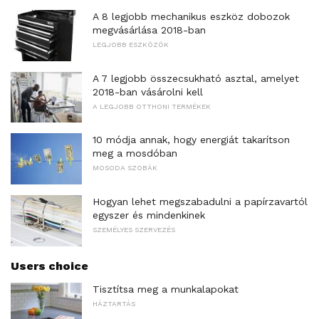
A 8 legjobb mechanikus eszköz dobozok
megvásárlása 2018-ban
LEGJOBB ESZKÖZÖK
A 7 legjobb összecsukható asztal, amelyet
2018-ban vásárolni kell
A LEGJOBB OTTHONI TERMÉKEK
10 módja annak, hogy energiát takarítson
meg a mosdóban
MOSODA SZOBÁK
Hogyan lehet megszabadulni a papírzavartól
egyszer és mindenkinek
SZEMÉLYES SZERVEZÉS
Users choice
Tisztítsa meg a munkalapokat
HÁZTARTÁS