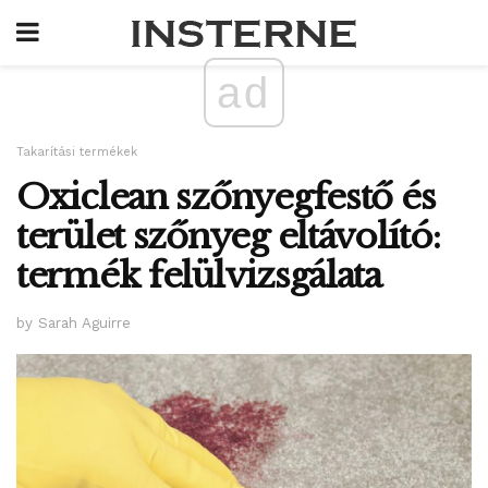
ad
Takarítási termékek
Oxiclean szőnyegfestő és
terület szőnyeg eltávolító:
termék felülvizsgálata
by Sarah Aguirre