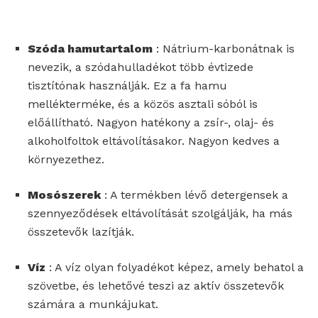
Szóda hamutartalom
: Nátrium-karbonátnak is
nevezik, a szódahulladékot több évtizede
tisztítónak használják. Ez a fa hamu
mellékterméke, és a közös asztali sóból is
előállítható. Nagyon hatékony a zsír-, olaj- és
alkoholfoltok eltávolításakor. Nagyon kedves a
környezethez.
Mosószerek
: A termékben lévő detergensek a
szennyeződések eltávolítását szolgálják, ha más
összetevők lazítják.
Víz
: A víz olyan folyadékot képez, amely behatol a
szövetbe, és lehetővé teszi az aktív összetevők
számára a munkájukat.