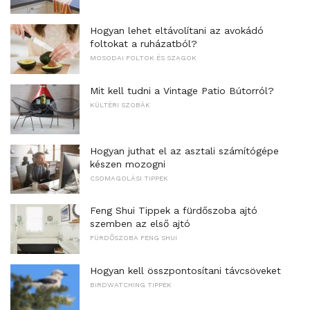
Hogyan lehet eltávolítani az avokádó
foltokat a ruházatból?
MOSODAI FOLTOK ÉS SZAGOK
Mit kell tudni a Vintage Patio Bútorról?
KÜLTÉRI SZOBÁK
Hogyan juthat el az asztali számítógépe
készen mozogni
CSOMAGOLÁSI TIPPEK
Feng Shui Tippek a fürdőszoba ajtó
szemben az első ajtó
FÜRDŐSZOBA FENG SHUI
Hogyan kell összpontosítani távcsöveket
BIRDWATCHING TIPPEK