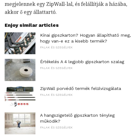
megjelennek egy ZipWall-lal, és felállítják a házába,
akkor ő egy állattartó.
Enjoy similar articles
Kínai gipszkarton? Hogyan állapítható meg,
hogy van-e ez a kisebb termék?
FALAK ÉS SZEGÉLYEK
Értékelés A 4 legjobb gipszkarton szalag
FALAK ÉS SZEGÉLYEK
ZipWall porvédő termék felülvizsgálata
FALAK ÉS SZEGÉLYEK
A hangszigetelő gipszkarton tényleg
működik?
FALAK ÉS SZEGÉLYEK