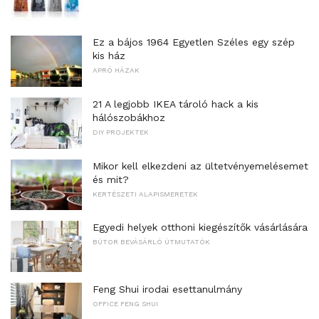
Ez a bájos 1964 Egyetlen Széles egy szép
kis ház
APRÓ HÁZAK
21 A legjobb IKEA tároló hack a kis
hálószobákhoz
DIY PROJEKTEK
Mikor kell elkezdeni az ültetvényemelésemet
és mit?
KERTÉSZETI ALAPISMERETEK
Egyedi helyek otthoni kiegészítők vásárlására
BÚTOR BEVÁSÁRLÓ ÚTMUTATÓK
Feng Shui irodai esettanulmány
OFFICE FENG SHUI