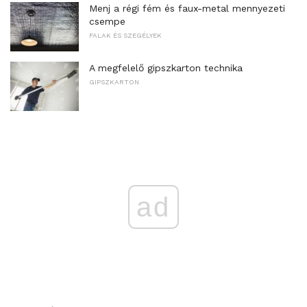
Menj a régi fém és faux-metal mennyezeti
csempe
FALAK ÉS SZEGÉLYEK
A megfelelő gipszkarton technika
GIPSZKARTON
ad