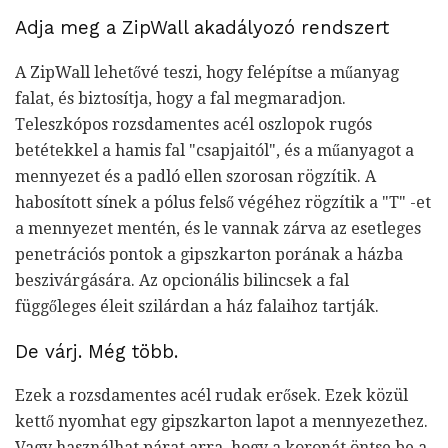
Adja meg a ZipWall akadályozó rendszert
A ZipWall lehetővé teszi, hogy felépítse a műanyag
falat, és biztosítja, hogy a fal megmaradjon.
Teleszkópos rozsdamentes acél oszlopok rugós
betétekkel a hamis fal "csapjaitól", és a műanyagot a
mennyezet és a padló ellen szorosan rögzítik. A
habosított sínek a pólus felső végéhez rögzítik a "T" -et
a mennyezet mentén, és le vannak zárva az esetleges
penetrációs pontok a gipszkarton porának a házba
beszivárgására. Az opcionális bilincsek a fal
függőleges éleit szilárdan a ház falaihoz tartják.
De várj. Még több.
Ezek a rozsdamentes acél rudak erősek. Ezek közül
kettő nyomhat egy gipszkarton lapot a mennyezethez.
Vagy használhat párat arra, hogy a koronát öntse be a