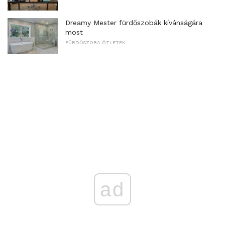
Dreamy Mester fürdőszobák kívánságára
most
FÜRDŐSZOBA ÖTLETEK
ad