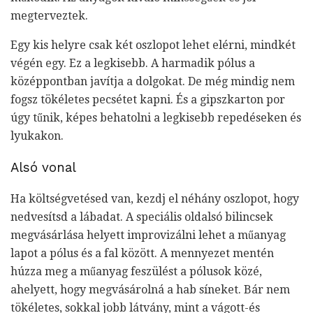
megterveztek.
Egy kis helyre csak két oszlopot lehet elérni, mindkét
végén egy. Ez a legkisebb. A harmadik pólus a
középpontban javítja a dolgokat. De még mindig nem
fogsz tökéletes pecsétet kapni. És a gipszkarton por
úgy tűnik, képes behatolni a legkisebb repedéseken és
lyukakon.
Alsó vonal
Ha költségvetésed van, kezdj el néhány oszlopot, hogy
nedvesítsd a lábadat. A speciális oldalsó bilincsek
megvásárlása helyett improvizálni lehet a műanyag
lapot a pólus és a fal között. A mennyezet mentén
húzza meg a műanyag feszülést a pólusok közé,
ahelyett, hogy megvásárolná a hab síneket. Bár nem
tökéletes, sokkal jobb látvány, mint a vágott-és