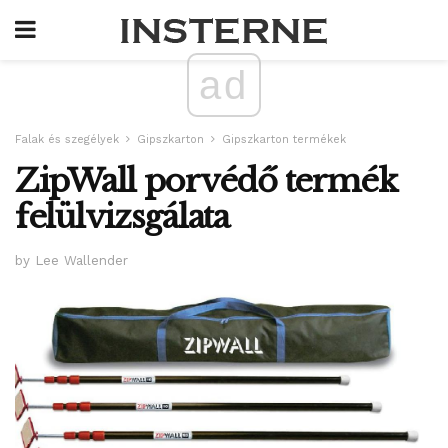
ad
Falak és szegélyek
Gipszkarton
Gipszkarton termékek
ZipWall porvédő termék
felülvizsgálata
by Lee Wallender