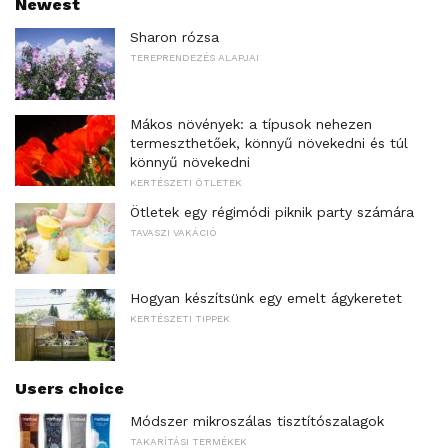
Newest
Sharon rózsa
TEREPRENDEZÉS ALAPJAI
Mákos növények: a típusok nehezen
termeszthetőek, könnyű növekedni és túl
könnyű növekedni
KERTÉSZETI ÖTLETEK
Ötletek egy régimódi piknik party számára
TAVASZI VAKÁCIÓ
Hogyan készítsünk egy emelt ágykeretet
KERTÉSZETI TIPPEK
Users choice
Módszer mikroszálas tisztítószalagok
TAKARÍTÁSI TERMÉKEK