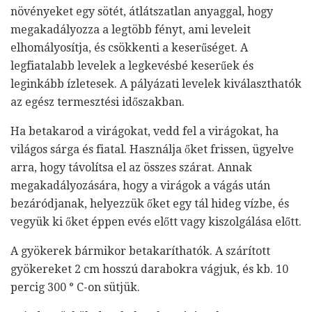
növényeket egy sötét, átlátszatlan anyaggal, hogy
megakadályozza a legtöbb fényt, ami leveleit
elhomályosítja, és csökkenti a keserűséget. A
legfiatalabb levelek a legkevésbé keserűek és
leginkább ízletesek. A pályázati levelek kiválaszthatók
az egész termesztési időszakban.
Ha betakarod a virágokat, vedd fel a virágokat, ha
világos sárga és fiatal. Használja őket frissen, ügyelve
arra, hogy távolítsa el az összes szárat. Annak
megakadályozására, hogy a virágok a vágás után
bezáródjanak, helyezzük őket egy tál hideg vízbe, és
vegyük ki őket éppen evés előtt vagy kiszolgálása előtt.
A gyökerek bármikor betakaríthatók. A szárított
gyökereket 2 cm hosszú darabokra vágjuk, és kb. 10
percig 300 ° C-on sütjük.