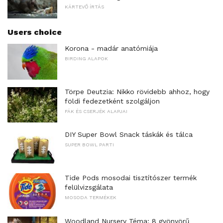
KÁRTEVŐ ÍRTÁS
Users choice
Korona - madár anatómiája
BIRDING ALAPOK
Törpe Deutzia: Nikko rövidebb ahhoz, hogy
földi fedezetként szolgáljon
FÁK ÉS CSERJÉK ALAPJAI
DIY Super Bowl Snack táskák és tálca
SUPER BOWL PARTI
Tide Pods mosodai tisztítószer termék
felülvizsgálata
MOSODA TERMÉKEK
Woodland Nursery Téma: 8 gyönyörű