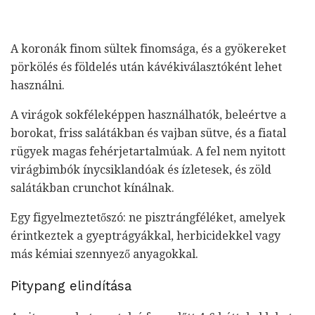
A koronák finom sültek finomsága, és a gyökereket
pörkölés és földelés után kávékiválasztóként lehet
használni.
A virágok sokféleképpen használhatók, beleértve a
borokat, friss salátákban és vajban sütve, és a fiatal
rügyek magas fehérjetartalmúak. A fel nem nyitott
virágbimbók ínycsiklandóak és ízletesek, és zöld
salátákban crunchot kínálnak.
Egy figyelmeztetőszó: ne pisztrángféléket, amelyek
érintkeztek a gyeptrágyákkal, herbicidekkel vagy
más kémiai szennyező anyagokkal.
Pitypang elindítása