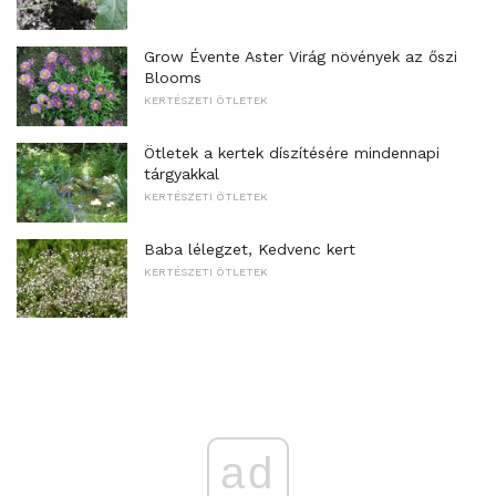
Grow Évente Aster Virág növények az őszi
Blooms
KERTÉSZETI ÖTLETEK
Ötletek a kertek díszítésére mindennapi
tárgyakkal
KERTÉSZETI ÖTLETEK
Baba lélegzet, Kedvenc kert
KERTÉSZETI ÖTLETEK
ad