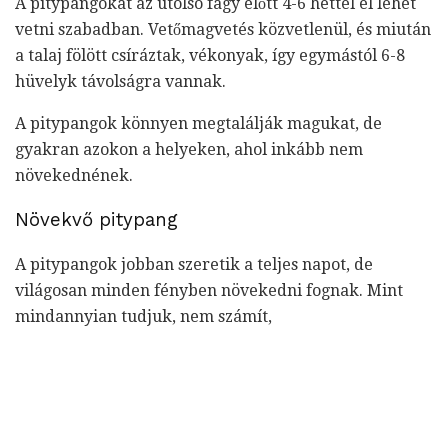
A pitypangokat az utolsó fagy előtt 4-6 héttel el lehet
vetni szabadban. Vetőmagvetés közvetlenül, és miután
a talaj fölött csíráztak, vékonyak, így egymástól 6-8
hüvelyk távolságra vannak.
A pitypangok könnyen megtalálják magukat, de
gyakran azokon a helyeken, ahol inkább nem
növekednének.
Növekvő pitypang
A pitypangok jobban szeretik a teljes napot, de
világosan minden fényben növekedni fognak. Mint
mindannyian tudjuk, nem számít,