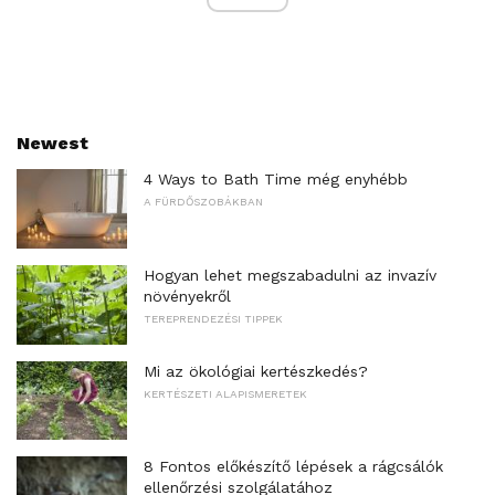
Newest
4 Ways to Bath Time még enyhébb
A FÜRDŐSZOBÁKBAN
Hogyan lehet megszabadulni az invazív
növényekről
TEREPRENDEZÉSI TIPPEK
Mi az ökológiai kertészkedés?
KERTÉSZETI ALAPISMERETEK
8 Fontos előkészítő lépések a rágcsálók
ellenőrzési szolgálatához