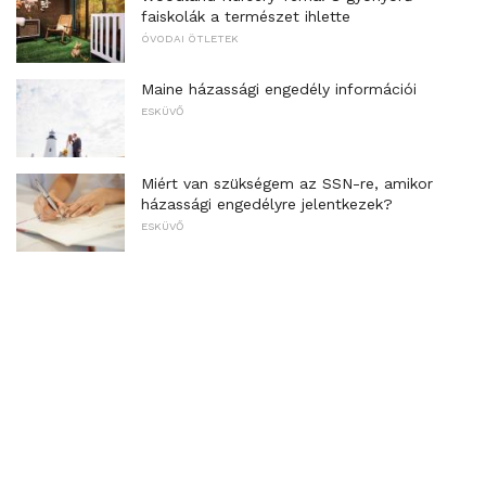
faiskolák a természet ihlette
ÓVODAI ÖTLETEK
Maine házassági engedély információi
ESKÜVŐ
Miért van szükségem az SSN-re, amikor
házassági engedélyre jelentkezek?
ESKÜVŐ