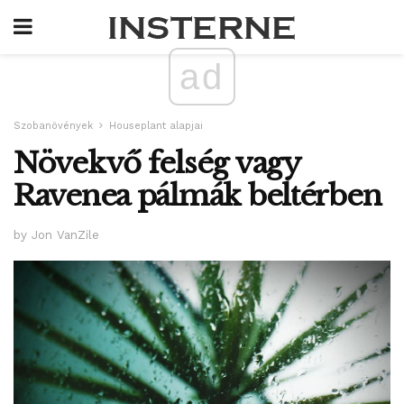
ad
Szobanövények
Houseplant alapjai
Növekvő felség vagy
Ravenea pálmák beltérben
by Jon VanZile