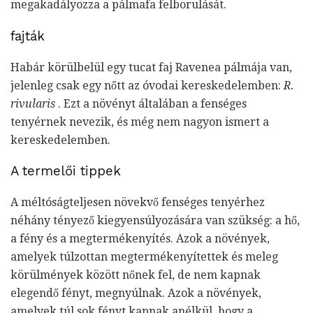
megakadályozza a pálmafa felborulását.
fajták
Habár körülbelül egy tucat faj Ravenea pálmája van,
jelenleg csak egy nőtt az óvodai kereskedelemben:
R.
rivularis
. Ezt a növényt általában a fenséges
tenyérnek nevezik, és még nem nagyon ismert a
kereskedelemben.
A termelői tippek
A méltóságteljesen növekvő fenséges tenyérhez
néhány tényező kiegyensúlyozására van szükség: a hő,
a fény és a megtermékenyítés. Azok a növények,
amelyek túlzottan megtermékenyítettek és meleg
körülmények között nőnek fel, de nem kapnak
elegendő fényt, megnyúlnak. Azok a növények,
amelyek túl sok fényt kapnak anélkül, hogy a