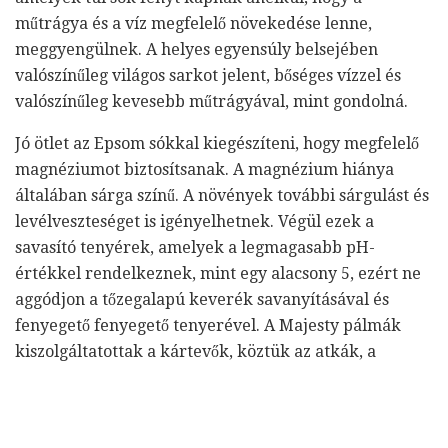
műtrágya és a víz megfelelő növekedése lenne,
meggyengülnek. A helyes egyensúly belsejében
valószínűleg világos sarkot jelent, bőséges vízzel és
valószínűleg kevesebb műtrágyával, mint gondolná.
Jó ötlet az Epsom sókkal kiegészíteni, hogy megfelelő
magnéziumot biztosítsanak. A magnézium hiánya
általában sárga színű. A növények további sárgulást és
levélveszteséget is igényelhetnek. Végül ezek a
savasító tenyérek, amelyek a legmagasabb pH-
értékkel rendelkeznek, mint egy alacsony 5, ezért ne
aggódjon a tőzegalapú keverék savanyításával és
fenyegető fenyegető tenyerével. A Majesty pálmák
kiszolgáltatottak a kártevők, köztük az atkák, a