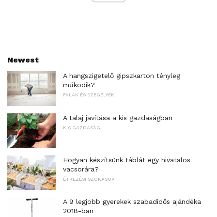
Newest
A hangszigetelő gipszkarton tényleg
működik?
FALAK ÉS SZEGÉLYEK
A talaj javítása a kis gazdaságban
KIS GAZDASÁG
Hogyan készítsünk táblát egy hivatalos
vacsorára?
ÉTKEZÉSI SZOKÁSOK
A 9 legjobb gyerekek szabadidős ajándéka
2018-ban