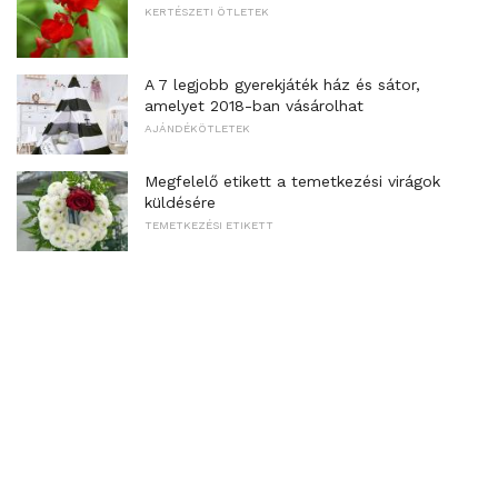
KERTÉSZETI ÖTLETEK
A 7 legjobb gyerekjáték ház és sátor,
amelyet 2018-ban vásárolhat
AJÁNDÉKÖTLETEK
Megfelelő etikett a temetkezési virágok
küldésére
TEMETKEZÉSI ETIKETT