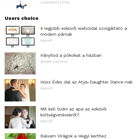
AJÁNDÉKÖTLETEK
Users choice
4 legjobb esküvői weboldal szolgáltató a
modern párnak
ESKÜVŐ
Irányítsd a pókokat a házban
SPIDER CONTROL
Húsz Édes dal az Atya-Daughter Dance-nak
ESKÜVŐ
Mit kell tudni az apa az esküvői
költségvetésekről?
ESKÜVŐ
Balsam Virágok a Hegyi kerthez