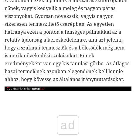
A vadonban ezek a pálmák a mocsaras szubtrópákon
nőnek, vagyis kedvelik a meleg és nagyon párás
viszonyokat. Gyorsan növekszik, vagyis nagyon
sikeresen termeszthető cserépben. Az egyetlen
hátránya ezen a ponton a fenséges pálmákkal az a
relatív újdonság a kereskedelemre, ami azt jelenti,
hogy a szakmai termesztők és a bölcsődék még nem
ismerik növekedési szokásukat. Ennek
eredményeként van egy kis tanulási görbe. Az átlagos
hazai termelőnek azonban elegendőnek kell lennie
ahhoz, hogy kövesse az általános iránymutatásokat.
ad