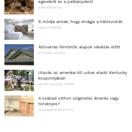
egerekről és a patkányokról
KÁRTEVŐ ÍRTÁS
6 módja annak, hogy elvágja a hálószobát
DECLUTTERING
Állóvarrás fémtetős alapok vásárlás előtt
OTTHONI JAVÍTÁS
Utazás az amerikai 60 udvar eladó Kentucky
központjában
UDVARI ELADÁSI TIPPEK
A szabad otthon szigetelés átverés vagy
törvényes?
ALAGSOROK ÉS ATTICS