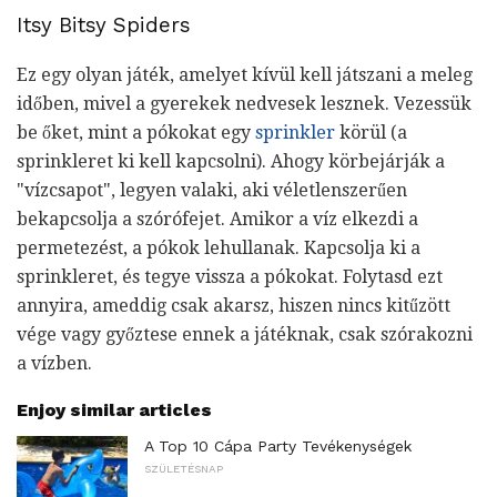
Itsy Bitsy Spiders
Ez egy olyan játék, amelyet kívül kell játszani a meleg
időben, mivel a gyerekek nedvesek lesznek. Vezessük
be őket, mint a pókokat egy
sprinkler
körül (a
sprinkleret ki kell kapcsolni). Ahogy körbejárják a
"vízcsapot", legyen valaki, aki véletlenszerűen
bekapcsolja a szórófejet. Amikor a víz elkezdi a
permetezést, a pókok lehullanak. Kapcsolja ki a
sprinkleret, és tegye vissza a pókokat. Folytasd ezt
annyira, ameddig csak akarsz, hiszen nincs kitűzött
vége vagy győztese ennek a játéknak, csak szórakozni
a vízben.
Enjoy similar articles
A Top 10 Cápa Party Tevékenységek
SZÜLETÉSNAP