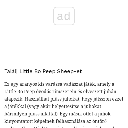
ad
Találj Little Bo Peep Sheep-et
Ez egy aranyos kis varázsa vadászat játék, amely a
Little Bo Peep óvodás rímszerein és elveszett juhán
alapszik. Használhat plüss juhokat, hogy játsszon ezzel
a játékkal (vagy akár helyettesítse a juhokat
bármilyen plüss állattal). Egy másik ötlet a juhok
kinyomtatott képeinek felhasználása az öntörő