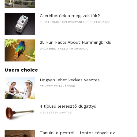
Cserélhetőek a megszakítók?
ELEKTROMOS SZERVIZPANELEK ÉS ELOSZTÁS
25 Fun Facts About Hummingbirds
WILD BIRD BREED INFORMÁCIÓ
Users choice
Hogyan lehet kedves vesztes
ETIKETT ÉS TANÁCSOK
4 típusú leeresztő dugattyú
VÍZVEZETÉK JAVÍTÁS
Tanulni a pestról - fontos tények az