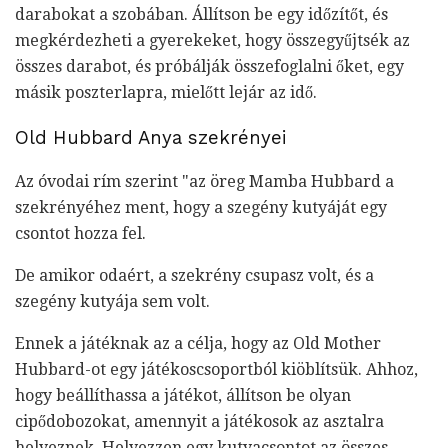
darabokat a szobában. Állítson be egy időzítőt, és
megkérdezheti a gyerekeket, hogy összegyűjtsék az
összes darabot, és próbálják összefoglalni őket, egy
másik poszterlapra, mielőtt lejár az idő.
Old Hubbard Anya szekrényei
Az óvodai rím szerint "az öreg Mamba Hubbard a
szekrényéhez ment, hogy a szegény kutyáját egy
csontot hozza fel.
De amikor odaért, a szekrény csupasz volt, és a
szegény kutyája sem volt.
Ennek a játéknak az a célja, hogy az Old Mother
Hubbard-ot egy játékoscsoportból kiöblítsük. Ahhoz,
hogy beállíthassa a játékot, állítson be olyan
cipődobozokat, amennyit a játékosok az asztalra
helyeznek. Helyezzen egy kutyacsontot az összes