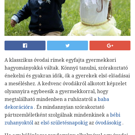
A klasszikus óvodai rímek egyfajta gyermekkori
hagyományokká váltak. Könnyű tanulni, szórakoztató
énekelni és gyakran idők, ők a gyerekek első előadásai
a meséléshez. A kedvenc óvodákról alkotott képzelet
olyannyira egybeesik a gyermekkorral, hogy
megtalálható mindenben a ruházatról a
baba
dekorációra
. És mindannyian szórakoztató
pártszemléletként szolgálnak mindenkinek a
bébi
zuhanyoktól
az
első születésnapokig
az
óvodásokig
.