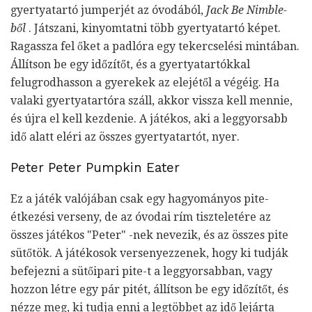
gyertyatartó jumperjét az óvodából,
Jack Be Nimble-
ből
. Játszani, kinyomtatni több gyertyatartó képet.
Ragassza fel őket a padlóra egy tekercselési mintában.
Állítson be egy időzítőt, és a gyertyatartókkal
felugrodhasson a gyerekek az elejétől a végéig. Ha
valaki gyertyatartóra száll, akkor vissza kell mennie,
és újra el kell kezdenie. A játékos, aki a leggyorsabb
idő alatt eléri az összes gyertyatartót, nyer.
Peter Peter Pumpkin Eater
Ez a játék valójában csak egy hagyományos pite-
étkezési verseny, de az óvodai rím tiszteletére az
összes játékos "Peter" -nek nevezik, és az összes pite
sütőtök. A játékosok versenyezzenek, hogy ki tudják
befejezni a sütőipari pite-t a leggyorsabban, vagy
hozzon létre egy pár pitét, állítson be egy időzítőt, és
nézze meg, ki tudja enni a legtöbbet az idő lejárta