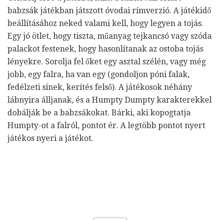
babzsák játékban játszott óvodai rímverzió. A játékidő
beállításához neked valami kell, hogy legyen a tojás.
Egy jó ötlet, hogy tiszta, műanyag tejkancsó vagy szóda
palackot festenek, hogy hasonlítanak az ostoba tojás
lényekre. Sorolja fel őket egy asztal szélén, vagy még
jobb, egy falra, ha van egy (gondoljon póni falak,
fedélzeti sínek, kerítés felső). A játékosok néhány
lábnyira álljanak, és a Humpty Dumpty karakterekkel
dobálják be a babzsákokat. Bárki, aki kopogtatja
Humpty-ot a falról, pontot ér. A legtöbb pontot nyert
játékos nyeri a játékot.