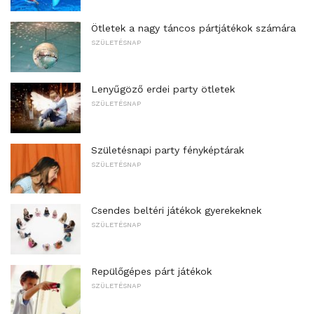
Ötletek a nagy táncos pártjátékok számára
SZÜLETÉSNAP
Lenyűgöző erdei party ötletek
SZÜLETÉSNAP
Születésnapi party fényképtárak
SZÜLETÉSNAP
Csendes beltéri játékok gyerekeknek
SZÜLETÉSNAP
Repülőgépes párt játékok
SZÜLETÉSNAP