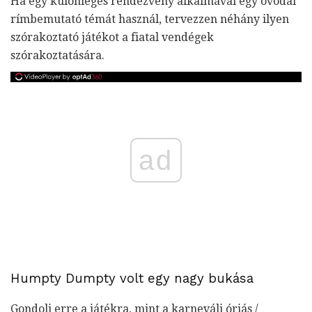
Ha egy különleges rendezvény alkalmával egy óvodai
rímbemutató témát használ, tervezzen néhány ilyen
szórakoztató játékot a fiatal vendégek
szórakoztatására.
ad
Humpty Dumpty volt egy nagy bukása
Gondolj erre a játékra, mint a karneváli óriás /