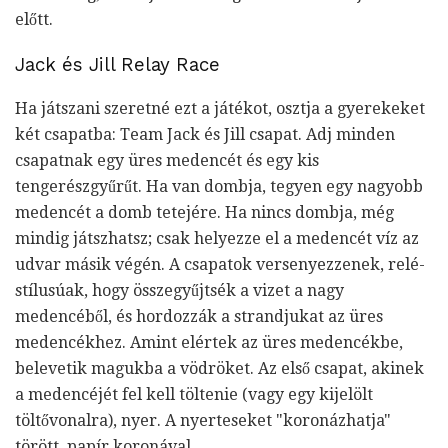
előtt.
Jack és Jill Relay Race
Ha játszani szeretné ezt a játékot, osztja a gyerekeket
két csapatba: Team Jack és Jill csapat. Adj minden
csapatnak egy üres medencét és egy kis
tengerészgyűrűt. Ha van dombja, tegyen egy nagyobb
medencét a domb tetejére. Ha nincs dombja, még
mindig játszhatsz; csak helyezze el a medencét víz az
udvar másik végén. A csapatok versenyezzenek, relé-
stílusúak, hogy összegyűjtsék a vizet a nagy
medencéből, és hordozzák a strandjukat az üres
medencékhez. Amint elértek az üres medencékbe,
belevetik magukba a vödröket. Az első csapat, akinek
a medencéjét fel kell töltenie (vagy egy kijelölt
töltővonalra), nyer. A nyerteseket "koronázhatja"
törött, papír koronával.