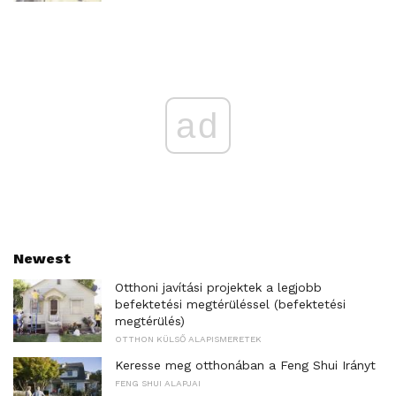
ad
Newest
Otthoni javítási projektek a legjobb
befektetési megtérüléssel (befektetési
megtérülés)
OTTHON KÜLSŐ ALAPISMERETEK
Keresse meg otthonában a Feng Shui Irányt
FENG SHUI ALAPJAI