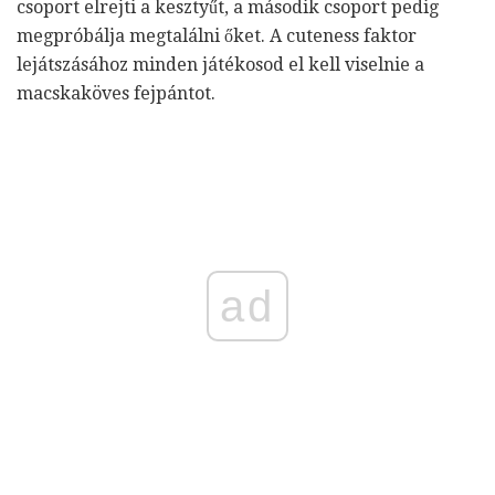
csoport elrejti a kesztyűt, a második csoport pedig
megpróbálja megtalálni őket. A cuteness faktor
lejátszásához minden játékosod el kell viselnie a
macskaköves fejpántot.
ad