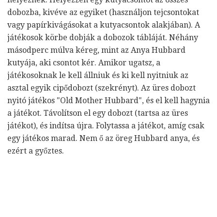
dobozba, kivéve az egyiket (használjon tejcsontokat
vagy papírkivágásokat a kutyacsontok alakjában). A
játékosok körbe dobják a dobozok tábláját. Néhány
másodperc múlva kéreg, mint az Anya Hubbard
kutyája, aki csontot kér. Amikor ugatsz, a
játékosoknak le kell állniuk és ki kell nyitniuk az
asztal egyik cipődobozt (szekrényt). Az üres dobozt
nyitó játékos "Old Mother Hubbard", és el kell hagynia
a játékot. Távolítson el egy dobozt (tartsa az üres
játékot), és indítsa újra. Folytassa a játékot, amíg csak
egy játékos marad. Nem ő az öreg Hubbard anya, és
ezért a győztes.