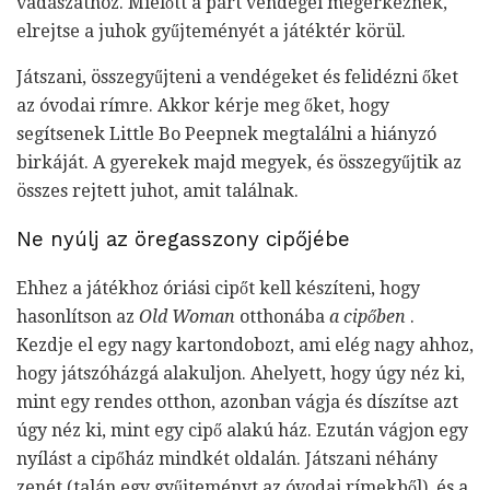
vadászathoz. Mielőtt a párt vendégei megérkeznek,
elrejtse a juhok gyűjteményét a játéktér körül.
Játszani, összegyűjteni a vendégeket és felidézni őket
az óvodai rímre. Akkor kérje meg őket, hogy
segítsenek Little Bo Peepnek megtalálni a hiányzó
birkáját. A gyerekek majd megyek, és összegyűjtik az
összes rejtett juhot, amit találnak.
Ne nyúlj az öregasszony cipőjébe
Ehhez a játékhoz óriási cipőt kell készíteni, hogy
hasonlítson az
Old Woman
otthonába
a cipőben
.
Kezdje el egy nagy kartondobozt, ami elég nagy ahhoz,
hogy játszóházgá alakuljon. Ahelyett, hogy úgy néz ki,
mint egy rendes otthon, azonban vágja és díszítse azt
úgy néz ki, mint egy cipő alakú ház. Ezután vágjon egy
nyílást a cipőház mindkét oldalán. Játszani néhány
zenét (talán egy gyűjteményt az óvodai rímekből), és a