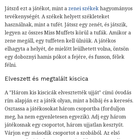
Játszd ezt a játékot, mint a
zenei székek
hagyományos
tevékenységét. A székek helyett székleteket
használnak, mint a tufét. Játssz egy zenét, és játszik,
legyen az összes Miss Muffets körül a tufák. Amikor a
zene megáll, egy tuffeten kell ülniük. A játékos
elhagyta a helyét, de mielőtt leülhetett volna, öntsön
egy doboznyi hamis pókot a fejére, és fusson, félek
félni.
Elveszett és megtalált kiscica
A "Három kis kiscicák elvesztették ujját" című óvodás
rím alapján ez a játék olyan, mint a bűbáj és a keresés.
Osztassa a játékosokat három csoportba (forduljon
meg, ha nem egyenletesen egyezik). Adj egy három
játékosnak egy csoportot, három ujjatlan kesztyűt.
Várjon egy második csoportot a szobából. Az első