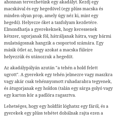
ahonnan tervezhetünk egy akadályt. Kezdj egy
macskával és egy hegedűvel (egy plüss macska és
minden olyan prop, amely úgy néz ki, mint egy
hegedű). Helyezze őket a tanfolyam kezdetére.
Elmondhatja a gyerekeknek, hogy keressenek
kétszer, ugorjanak föl, hátráljanak hátra, vagy bármi
mulatságosnak hangzik a csoportod számára. Egy
másik ötlet az, hogy azokat a macska füleire
helyezzük és utánozzuk a hegedűt.
Az akadálypályán azután "a tehén a hold felett
ugrott". A gyerekek egy tehén jelmezre vagy maszkra
vagy akár csak tehénnyomott ruhadarabra tegyenek,
és átugorjanak egy holdon (talán egy sárga golyó vagy
egy karton kör a padlóra ragasztva.
Lehetséges, hogy egy holdfát lóghatsz egy fáról, és a
gyerekek egy plüss tehétet dobálnak rajta ezen a