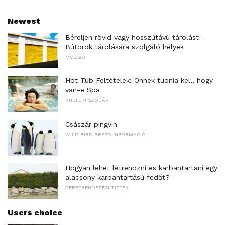
Newest
Béreljen rövid vagy hosszútávú tárolást -
Bútorok tárolására szolgáló helyek
MOZGÓ
Hot Tub Feltételek: Önnek tudnia kell, hogy
van-e Spa
KÜLTÉRI SZOBÁK
Császár pingvin
WILD BIRD BREED INFORMÁCIÓ
Hogyan lehet létrehozni és karbantartani egy
alacsony karbantartású fedőt?
TEREPRENDEZÉSI TIPPEK
Users choice