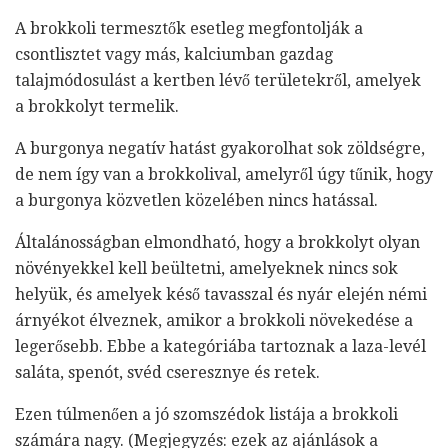
A brokkoli termesztők esetleg megfontolják a
csontlisztet vagy más, kalciumban gazdag
talajmódosulást a kertben lévő területekről, amelyek
a brokkolyt termelik.
A burgonya negatív hatást gyakorolhat sok zöldségre,
de nem így van a brokkolival, amelyről úgy tűnik, hogy
a burgonya közvetlen közelében nincs hatással.
Általánosságban elmondható, hogy a brokkolyt olyan
növényekkel kell beültetni, amelyeknek nincs sok
helyük, és amelyek késő tavasszal és nyár elején némi
árnyékot élveznek, amikor a brokkoli növekedése a
legerősebb. Ebbe a kategóriába tartoznak a laza-levél
saláta, spenót, svéd cseresznye és retek.
Ezen túlmenően a jó szomszédok listája a brokkoli
számára nagy. (Megjegyzés: ezek az ajánlások a