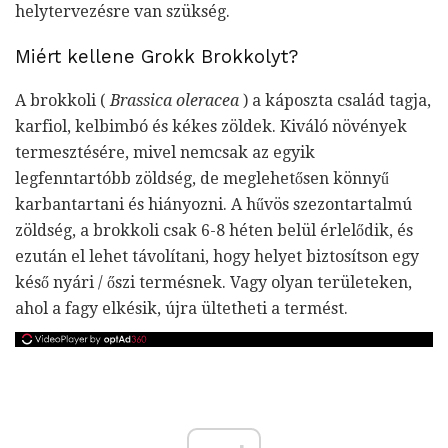
helytervezésre van szükség.
Miért kellene Grokk Brokkolyt?
A brokkoli (
Brassica oleracea
) a káposzta család tagja,
karfiol, kelbimbó és kékes zöldek. Kiváló növények
termesztésére, mivel nemcsak az egyik
legfenntartóbb zöldség, de meglehetősen könnyű
karbantartani és hiányozni. A hűvös szezontartalmú
zöldség, a brokkoli csak 6-8 héten belül érlelődik, és
ezután el lehet távolítani, hogy helyet biztosítson egy
késő nyári / őszi termésnek. Vagy olyan területeken,
ahol a fagy elkésik, újra ültetheti a termést.