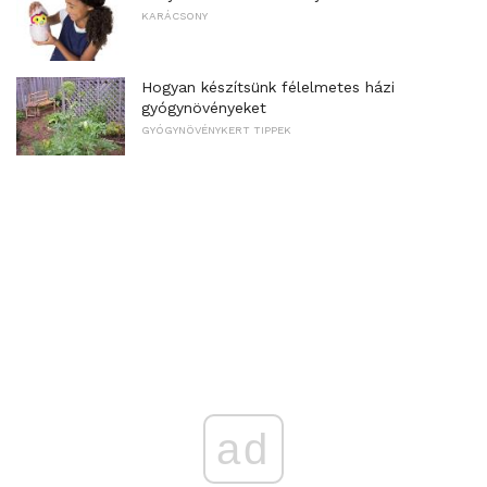
KARÁCSONY
Hogyan készítsünk félelmetes házi
gyógynövényeket
GYÓGYNÖVÉNYKERT TIPPEK
ad