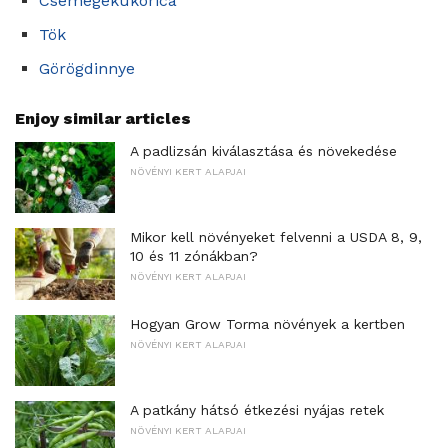
Csemegekukorica
Tök
Görögdinnye
Enjoy similar articles
A padlizsán kiválasztása és növekedése
NÖVÉNYI KERT ALAPJAI
Mikor kell növényeket felvenni a USDA 8, 9,
10 és 11 zónákban?
NÖVÉNYI KERT ALAPJAI
Hogyan Grow Torma növények a kertben
NÖVÉNYI KERT ALAPJAI
A patkány hátsó étkezési nyájas retek
NÖVÉNYI KERT ALAPJAI