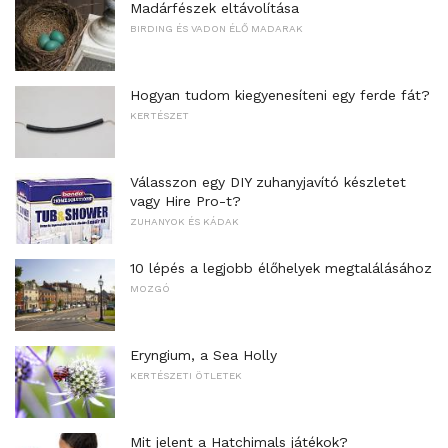
Madárfészek eltávolítása
BIRDING ÉS VADON ÉLŐ MADARAK
Hogyan tudom kiegyenesíteni egy ferde fát?
KERTÉSZET
Válasszon egy DIY zuhanyjavító készletet
vagy Hire Pro-t?
ZUHANYOK ÉS KÁDAK
10 lépés a legjobb élőhelyek megtalálásához
MOZGÓ
Eryngium, a Sea Holly
KERTÉSZETI ÖTLETEK
Mit jelent a Hatchimals játékok?