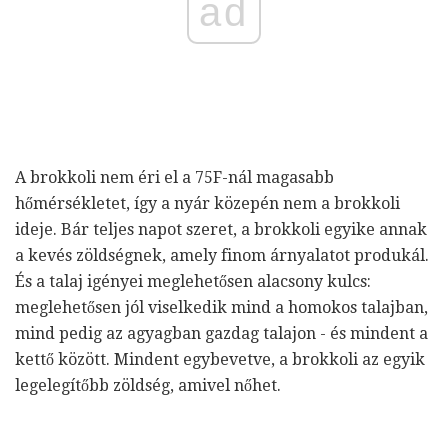
ad
A brokkoli nem éri el a 75F-nál magasabb
hőmérsékletet, így a nyár közepén nem a brokkoli
ideje. Bár teljes napot szeret, a brokkoli egyike annak
a kevés zöldségnek, amely finom árnyalatot produkál.
És a talaj igényei meglehetősen alacsony kulcs:
meglehetősen jól viselkedik mind a homokos talajban,
mind pedig az agyagban gazdag talajon - és mindent a
kettő között. Mindent egybevetve, a brokkoli az egyik
legelegítőbb zöldség, amivel nőhet.